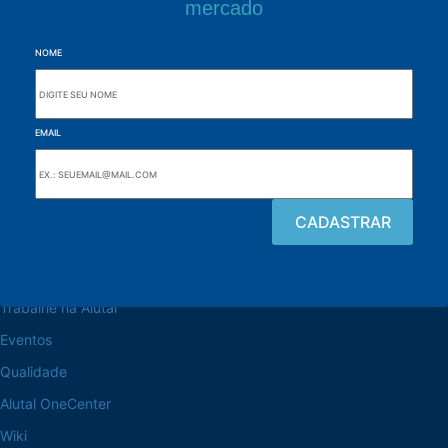
mercado
NOME
EMAIL
Navegue pelo site
Sobre a Alutal
Trabalhe na Alutal
Eventos
Qualidade
Alutal OneCenter
Wiki