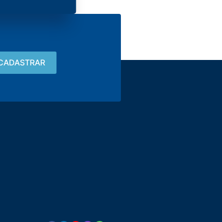
Contato
15 3033-8008
vendas@alutal.com.br