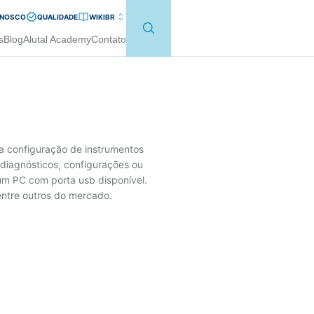
ONOSCO
QUALIDADE
WIKI
BR
s
Blog
Alutal Academy
Contato
 configuração de instrumentos
 diagnósticos, configurações ou
m PC com porta usb disponível.
ntre outros do mercado.