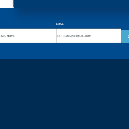
EMAIL
Wiki Alutal
nes, 133 Jd. Ana Cláudia -
Sensores de temperatura
torantim / SP