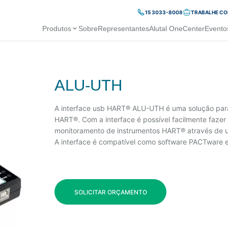
15 3033-8008
TRABALHE C
Produtos
Sobre
Representantes
Alutal OneCenter
Evento
ALU-UTH
A interface usb HART® ALU-UTH é uma solução para
HART®. Com a interface é possível facilmente fazer
monitoramento de instrumentos HART® através de u
A interface é compatível como software PACTware e
SOLICITAR ORÇAMENTO