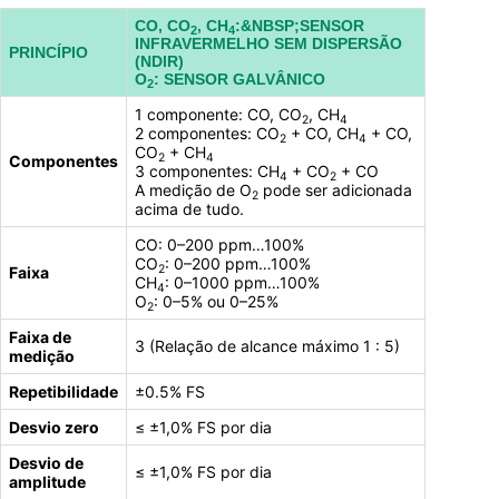
CO, CO
, CH
:&NBSP;SENSOR
2
4
INFRAVERMELHO SEM DISPERSÃO
PRINCÍPIO
(NDIR)
O
: SENSOR GALVÂNICO
2
1 componente: CO, CO
, CH
2
4
2 componentes: CO
+ CO, CH
+ CO,
2
4
CO
+ CH
2
4
Componentes
3 componentes: CH
+ CO
+ CO
4
2
A medição de O
pode ser adicionada
2
acima de tudo.
CO: 0–200 ppm…100%
CO
: 0–200 ppm…100%
2
Faixa
CH
: 0–1000 ppm…100%
4
O
: 0–5% ou 0–25%
2
Faixa de
3 (Relação de alcance máximo 1 : 5)
medição
Repetibilidade
±0.5% FS
Desvio zero
≤ ±1,0% FS por dia
Desvio de
≤ ±1,0% FS por dia
amplitude