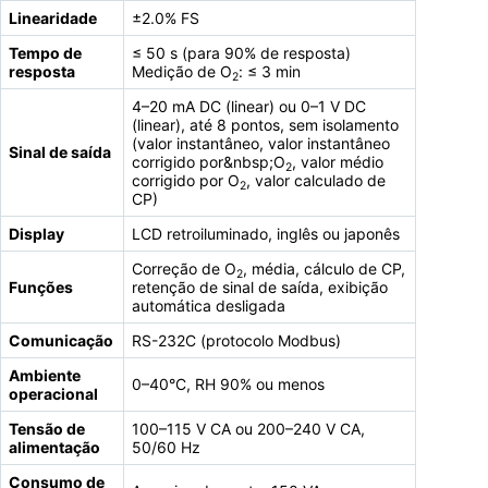
Linearidade
±2.0% FS
Tempo de
≤ 50 s (para 90% de resposta)
resposta
Medição de O
: ≤ 3 min
2
4–20 mA DC (linear) ou 0–1 V DC
(linear), até 8 pontos, sem isolamento
(valor instantâneo, valor instantâneo
Sinal de saída
corrigido por&nbsp;O
, valor médio
2
corrigido por O
, valor calculado de
2
CP)
Display
LCD retroiluminado, inglês ou japonês
Correção de O
, média, cálculo de CP,
2
Funções
retenção de sinal de saída, exibição
automática desligada
Comunicação
RS-232C (protocolo Modbus)
Ambiente
0–40°C, RH 90% ou menos
operacional
Tensão de
100–115 V CA ou 200–240 V CA,
alimentação
50/60 Hz
Consumo de