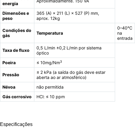
Aproximadamente. 150 VA
energia
Dimensões e
365 (A) × 211 (L) × 527 (P) mm,
peso
aprox. 12kg
0–40°C
Condições do
Temperatura
na
gás
entrada
0,5 L/min ±0,2 L/min por sistema
Taxa de fluxo
óptico
3
Poeira
≤ 10mg/Nm
≤ 2 kPa (a saída do gás deve estar
Pressão
aberta ao ar atmosférico)
Névoa
não permitida
Gás corrosivo
HCl: ≤ 10 ppm
Especificações