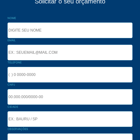
Solicitar o seu orçamento
NOME
EMAIL
TELEFONE
CNPJ
CIDADE
OBSERVAÇÕES