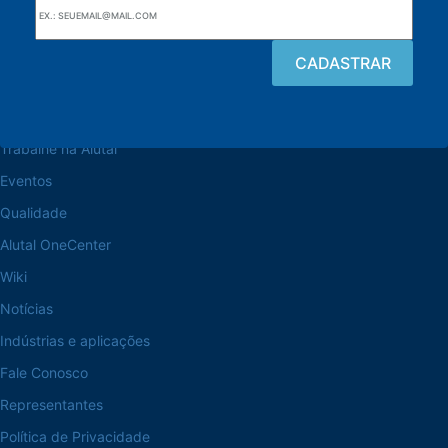
Navegue pelo site
Sobre a Alutal
Trabalhe na Alutal
Eventos
Qualidade
Alutal OneCenter
Wiki
Notícias
Indústrias e aplicações
Fale Conosco
Representantes
Política de Privacidade