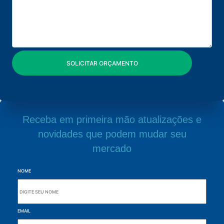
Receba em primeira mão atualizações e
novidades que podem mudar seu
mercado
NOME
EMAIL