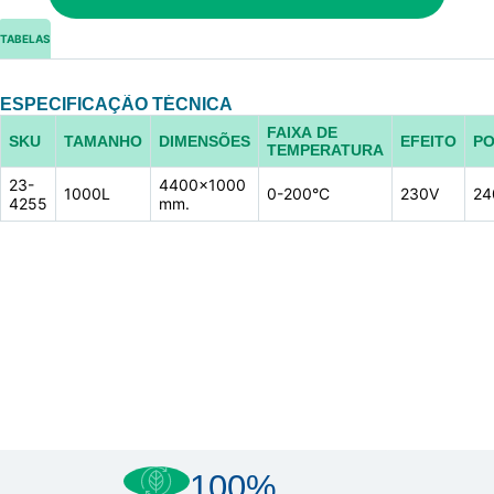
TABELAS
ESPECIFICAÇÃO TÉCNICA
FAIXA DE
SKU
TAMANHO
DIMENSÕES
EFEITO
PO
TEMPERATURA
23-
4400×1000
1000L
0-200°C
230V
2
4255
mm.
100%