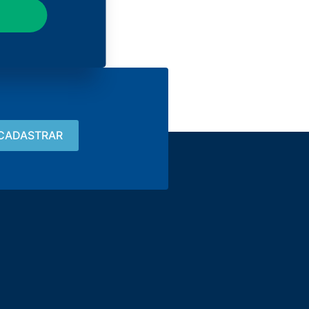
Contato
15 3033-8008
vendas@alutal.com.br