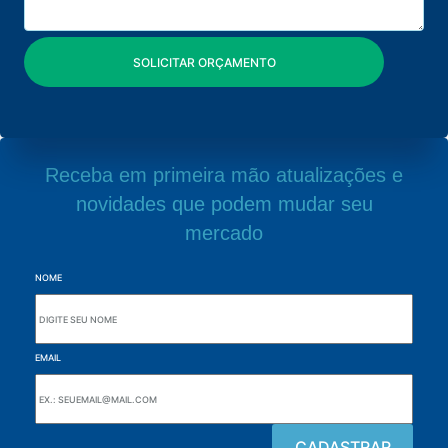
Receba em primeira mão atualizações e
novidades que podem mudar seu
mercado
NOME
EMAIL