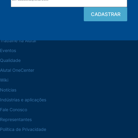
Navegue pelo site
Sobre a Alutal
Trabalhe na Alutal
Eventos
Qualidade
Alutal OneCenter
Wiki
Notícias
Indústrias e aplicações
Fale Conosco
Representantes
Política de Privacidade