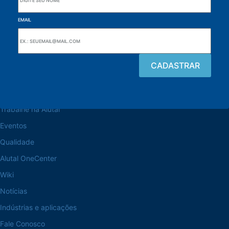
EMAIL
Navegue pelo site
Sobre a Alutal
Trabalhe na Alutal
Eventos
Qualidade
Alutal OneCenter
Wiki
Notícias
Indústrias e aplicações
Fale Conosco