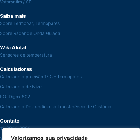
Votorantim / SP
Saiba mais
Sobre Termopar, Termopares
Sobre Radar de Onda Guiada
Wiki Alutal
Sensores de temperatura
Calculadoras
Calculadora precisão 1º C - Termopares
Calculadora de Nível
ROI Digox 602
Calculadora Desperdício na Transferência de Custódia
Contato
15 3033-8008
Valorizamos sua privacidade
vendas@alutal.com.br