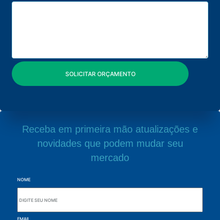
Receba em primeira mão atualizações e
novidades que podem mudar seu
mercado
NOME
EMAIL