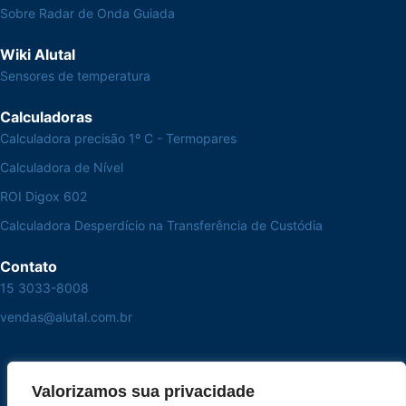
Sobre Radar de Onda Guiada
Wiki Alutal
Sensores de temperatura
Calculadoras
Calculadora precisão 1º C - Termopares
Calculadora de Nível
ROI Digox 602
Calculadora Desperdício na Transferência de Custódia
Contato
15 3033-8008
vendas@alutal.com.br
Valorizamos sua privacidade