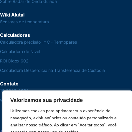
Sobre Radar de Onda Guiada
Wiki Alutal
Sensores de temperatura
Calculadoras
Calculadora precisão 1º C - Termopares
Calculadora de Nível
ROI Digox 602
Calculadora Desperdício na Transferência de Custódia
Contato
15 3033-8008
Valorizamos sua privacidade
vendas@alutal.com.br
Utilizamos cookies para aprimorar sua experiência de
navegação, exibir anúncios ou conteúdo personalizado e
analisar nosso tráfego. Ao clicar em “Aceitar todos”, você