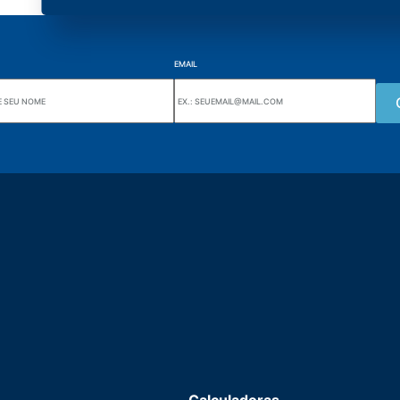
EMAIL
Wiki Alutal
nes, 133 Jd. Ana Cláudia -
Sensores de temperatura
torantim / SP