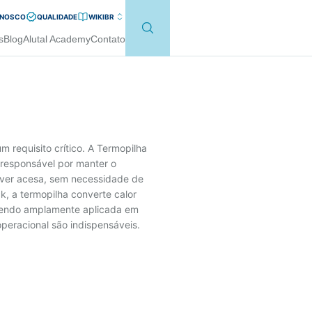
ONOSCO
QUALIDADE
WIKI
BR
s
Blog
Alutal Academy
Contato
 requisito crítico. A Termopilha
 responsável por manter o
ver acesa, sem necessidade de
k, a termopilha converte calor
, sendo amplamente aplicada em
peracional são indispensáveis.