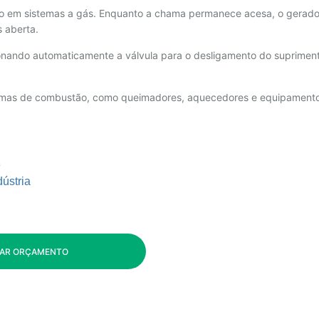
to em sistemas a gás. Enquanto a chama permanece acesa, o gerado
s aberta.
onando automaticamente a válvula para o desligamento do suprimen
stemas de combustão, como queimadores, aquecedores e equipament
e
ústria
TAR ORÇAMENTO