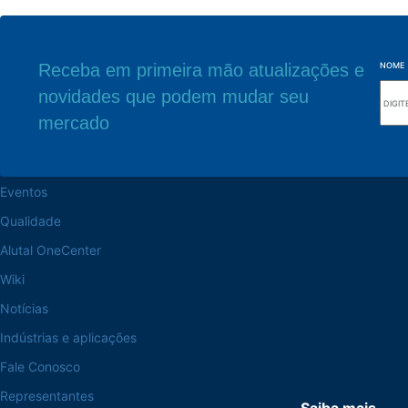
Receba em primeira mão atualizações e
NOME
novidades que podem mudar seu
Navegue pelo site
Sede Fabril
mercado
Sobre a Alutal
Rua Sebastiana Nu
CEP 18.112-575 Vo
Trabalhe na Alutal
Eventos
Qualidade
Alutal OneCenter
Wiki
Notícias
Indústrias e aplicações
Fale Conosco
Representantes