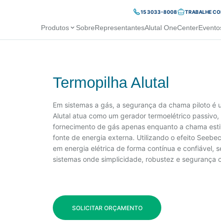
15 3033-8008
TRABALHE C
Produtos
Sobre
Representantes
Alutal OneCenter
Evento
Termopilha Alutal
Em sistemas a gás, a segurança da chama piloto é um
Alutal atua como um gerador termoelétrico passivo,
fornecimento de gás apenas enquanto a chama esti
fonte de energia externa. Utilizando o efeito Seebec
em energia elétrica de forma contínua e confiável
sistemas onde simplicidade, robustez e segurança o
SOLICITAR ORÇAMENTO