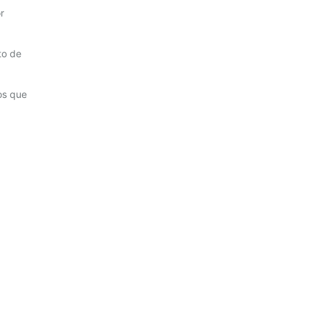
r
to de
os que