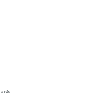
a
gia não