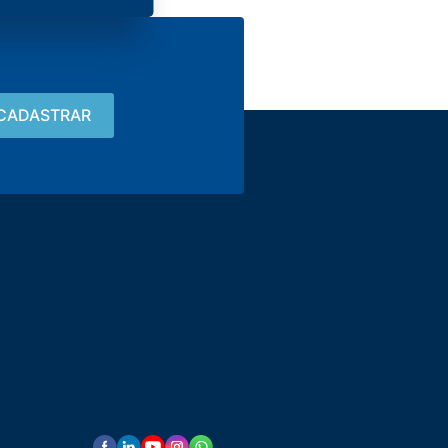
Contato
15 3033-8008
vendas@alutal.com.br