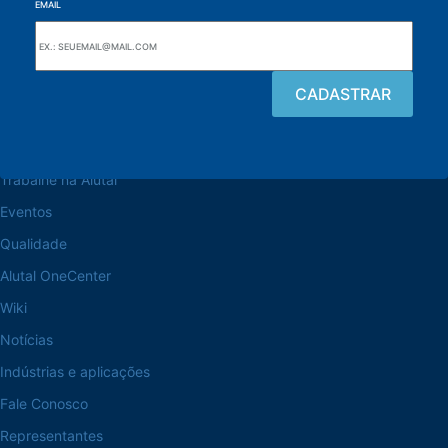
EMAIL
Navegue pelo site
Sobre a Alutal
Trabalhe na Alutal
Eventos
Qualidade
Alutal OneCenter
Wiki
Notícias
Indústrias e aplicações
Fale Conosco
Representantes