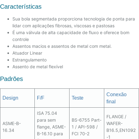
Características
Sua bola segmentada proporciona tecnologia de ponta para
lidar com aplicações fibrosas, viscosas e pastosas
É uma válvula de alta capacidade de fluxo e oferece bom
controle
Assentos macios e assentos de metal com metal.
Atuador Linear
Estrangulamento
Assento de metal flexível
Padrões
Conexão
Design
F/F
Teste
final
ISA 75.04
FLANGE /
para sem
BS-6755 Part-
ASME-B-
WAFER-
flange, ASME-
1 / API-598 /
16.34
B16.5,EN1092
B-16.10 para
FCI 70-2
-1