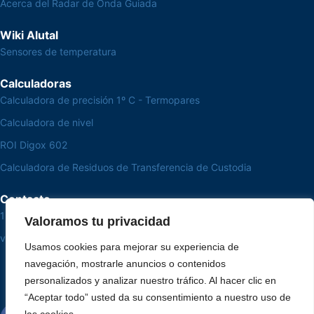
Acerca del Radar de Onda Guiada
Wiki Alutal
Sensores de temperatura
Calculadoras
Calculadora de precisión 1º C - Termopares
Calculadora de nivel
ROI Digox 602
Calculadora de Residuos de Transferencia de Custodia
Contacto
15 3033-8008
Valoramos tu privacidad
vendas@alutal.com.br
Usamos cookies para mejorar su experiencia de
navegación, mostrarle anuncios o contenidos
personalizados y analizar nuestro tráfico. Al hacer clic en
“Aceptar todo” usted da su consentimiento a nuestro uso de