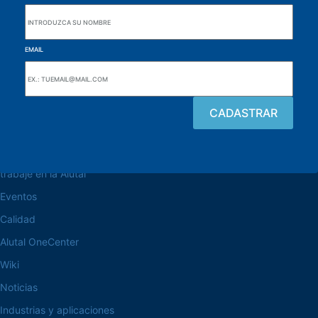
EMAIL
navegue por el sitio web
Acerca de la Alutal
trabaje en la Alutal
Eventos
Calidad
Alutal OneCenter
Wiki
Noticias
Industrias y aplicaciones