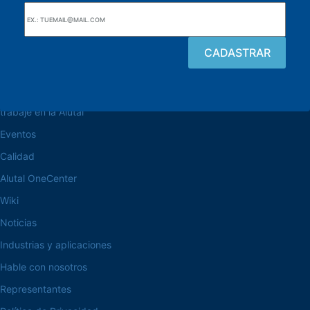
navegue por el sitio web
Acerca de la Alutal
trabaje en la Alutal
Eventos
Calidad
Alutal OneCenter
Wiki
Noticias
Industrias y aplicaciones
Hable con nosotros
Representantes