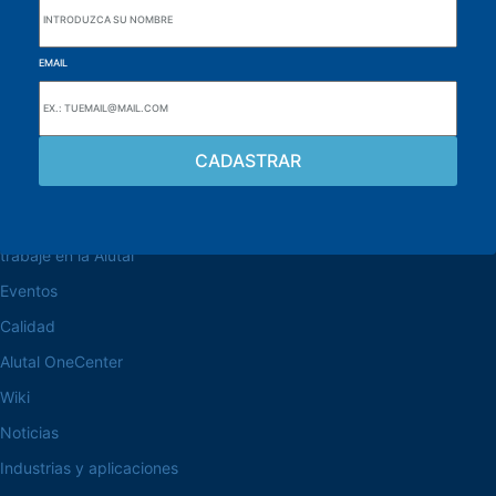
EMAIL
navegue por el sitio web
Acerca de la Alutal
trabaje en la Alutal
Eventos
Calidad
Alutal OneCenter
Wiki
Noticias
Industrias y aplicaciones