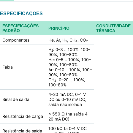
ESPECIFICAÇÕES
ESPECIFICAÇÕES
CONDUTIVIDADE
PRINCÍPIO
PADRÃO
TÉRMICA
Componentes
He, Ar, H
, CH
, CO
2
4
2
H
: 0–3 .. 100%, 100–
2
90%, 100–80%
He: 0–5 .. 100%, 100–
90%, 100–80%
Faixa
Ar: 0–10 .. 100%, 100–
90%, 100–80%
CH
: 0–20 .. 100%,
4
100–80%
4–20 mA DC, 0–1 V
Sinal de saída
DC ou 0–10 mV DC,
saída não isolada
≤ 550 Ω (na saída 4–
Resistência de carga
20 mA DC)
100 kΩ (a 0–1 V DC
Resistência de saída