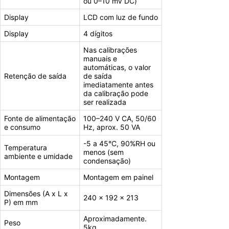
ou 0–10 mV DC)
Display
LCD com luz de fundo
Display
4 dígitos
Nas calibrações
manuais e
automáticas, o valor
Retenção de saída
de saída
imediatamente antes
da calibração pode
ser realizada
Fonte de alimentação
100–240 V CA, 50/60
e consumo
Hz, aprox. 50 VA
-5 a 45°C, 90%RH ou
Temperatura
menos (sem
ambiente e umidade
condensação)
Montagem
Montagem em painel
Dimensões (A x L x
240 × 192 × 213
P) em mm
Aproximadamente.
Peso
5kg