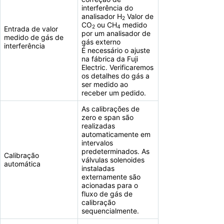
interferência do
analisador H
Valor de
2
CO
ou CH
medido
2
4
Entrada de valor
por um analisador de
medido de gás de
gás externo
interferência
É necessário o ajuste
na fábrica da Fuji
Electric. Verificaremos
os detalhes do gás a
ser medido ao
receber um pedido.
As calibrações de
zero e span são
realizadas
automaticamente em
intervalos
predeterminados. As
Calibração
válvulas solenoides
automática
instaladas
externamente são
acionadas para o
fluxo de gás de
calibração
sequencialmente.