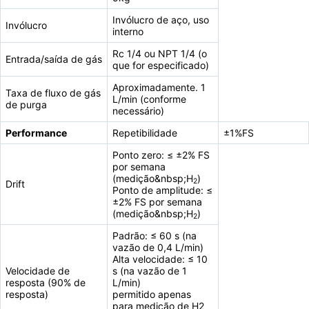
Invólucro de aço, uso
Invólucro
interno
Rc 1/4 ou NPT 1/4 (o
Entrada/saída de gás
que for especificado)
Aproximadamente. 1
Taxa de fluxo de gás
L/min (conforme
de purga
necessário)
Performance
Repetibilidade
±1%FS
Ponto zero: ≤ ±2% FS
por semana
(medição&nbsp;H
)
2
Drift
Ponto de amplitude: ≤
±2% FS por semana
(medição&nbsp;H
)
2
Padrão: ≤ 60 s (na
vazão de 0,4 L/min)
Alta velocidade: ≤ 10
Velocidade de
s (na vazão de 1
resposta (90% de
L/min)
resposta)
permitido apenas
para medição de H2