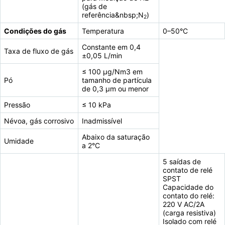
(gás de
referência&nbsp;N
)
2
Condições do gás
Temperatura
0–50°C
Constante em 0,4
Taxa de fluxo de gás
±0,05 L/min
≤ 100 μg/Nm3 em
Pó
tamanho de partícula
de 0,3 μm ou menor
Pressão
≤ 10 kPa
Névoa, gás corrosivo
Inadmissível
Abaixo da saturação
Umidade
a 2°C
5 saídas de
contato de relé
SPST
Capacidade do
contato do relé:
220 V AC/2A
(carga resistiva)
Isolado com relé