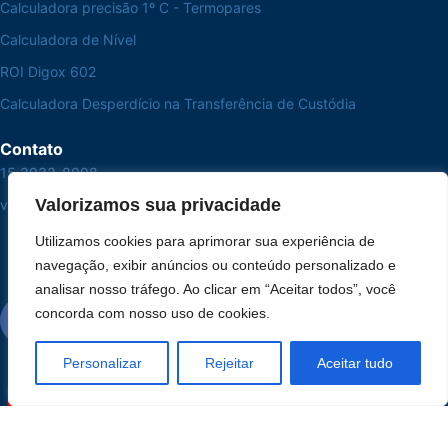
Calculadora precisão 1º C - Termopares
Calculadora de Nível
ROI Digox 602
Calculadora Desperdício na Transferência de Custódia
Contato
15 3033-8008
Valorizamos sua privacidade
vendas@alutal.com.br
Utilizamos cookies para aprimorar sua experiência de
navegação, exibir anúncios ou conteúdo personalizado e
analisar nosso tráfego. Ao clicar em “Aceitar todos”, você
concorda com nosso uso de cookies.
Personalizar
Rejeitar
Aceitar tudo