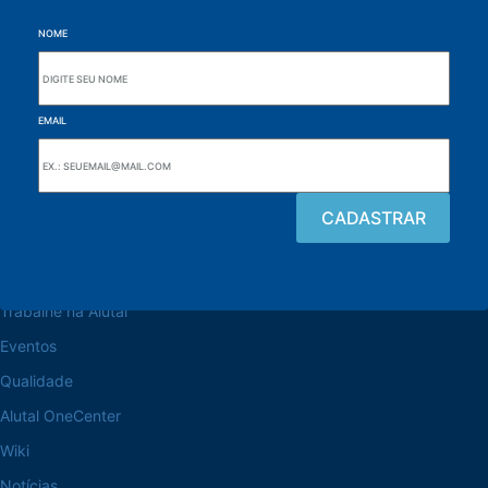
NOME
EMAIL
Navegue pelo site
Sobre a Alutal
Trabalhe na Alutal
Eventos
Qualidade
Alutal OneCenter
Wiki
Notícias