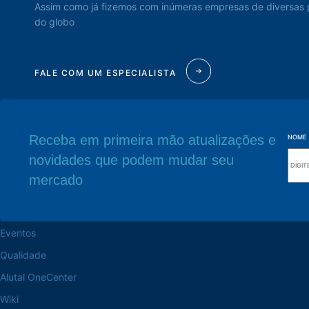
Assim como já fizemos com inúmeras empresas de diversas 
do globo
FALE COM UM ESPECIALISTA
Receba em primeira mão atualizações e
NOME
novidades que podem mudar seu
Navegue pelo site
Sede Fabril
mercado
Sobre a Alutal
Rua Sebastiana Nu
CEP 18.112-575 Vo
Trabalhe na Alutal
Eventos
Qualidade
Alutal OneCenter
Wiki