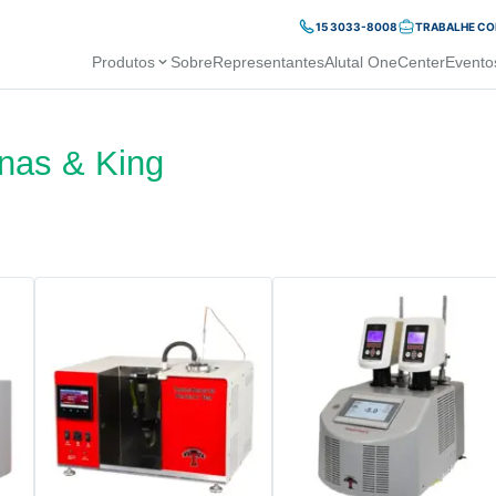
15 3033-8008
TRABALHE C
Produtos
Sobre
Representantes
Alutal OneCenter
Evento
nas & King