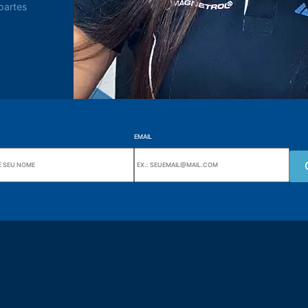
partes
EMAIL
Wiki Alutal
nes, 133 Jd. Ana Cláudia -
Sensores de temperatura
torantim / SP