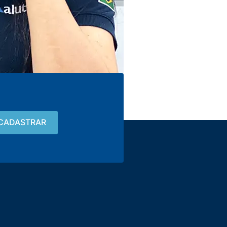
Contato
15 3033-8008
vendas@alutal.com.br