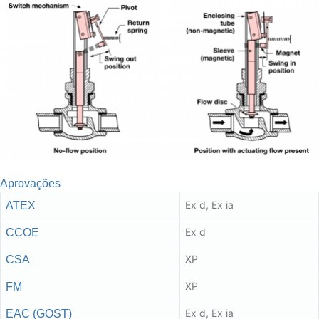
Aprovações
Ex d, Ex ia
ATEX
Ex d
CCOE
XP
CSA
XP
FM
Ex d, Ex ia
EAC (GOST)