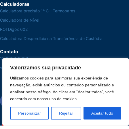
Calculadoras
Calculadora precisão 1º C - Termopares
Calculadora de Nível
ROI Digox 602
Calculadora Desperdício na Transferência de Custódia
Contato
15 3033-8008
Valorizamos sua privacidade
vendas@alutal.com.br
Utilizamos cookies para aprimorar sua experiência de
navegação, exibir anúncios ou conteúdo personalizado e
analisar nosso tráfego. Ao clicar em “Aceitar todos”, você
concorda com nosso uso de cookies.
Personalizar
Rejeitar
Aceitar tudo