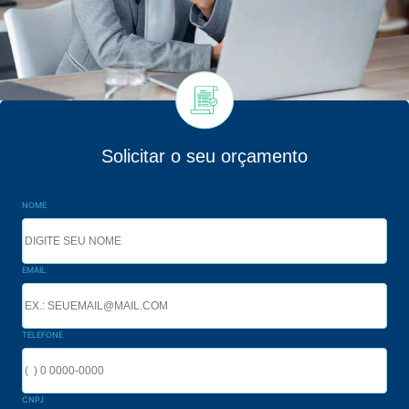
Solicitar o seu orçamento
NOME
EMAIL
TELEFONE
CNPJ