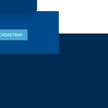
Contato
15 3033-8008
vendas@alutal.com.br