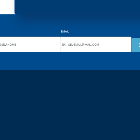
EMAIL
Wiki Alutal
nes, 133 Jd. Ana Cláudia -
Sensores de temperatura
torantim / SP