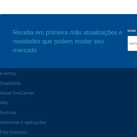
Receba em primeira mão atualizações e
NOME
novidades que podem mudar seu
Navegue pelo site
Sede Fabril
mercado
Sobre a Alutal
Rua Sebastiana Nu
CEP 18.112-575 Vo
Trabalhe na Alutal
Eventos
Qualidade
Alutal OneCenter
Wiki
Notícias
Indústrias e aplicações
Fale Conosco