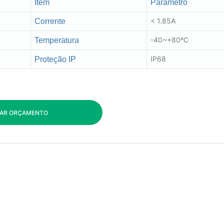
Item
Parâmetro
< 1.85A
Corrente
-40~+80ºC
Temperatura
IP68
Proteção IP
TAR ORÇAMENTO