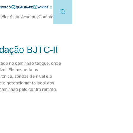
ONOSCO
QUALIDADE
WIKI
BR
s
Blog
Alutal Academy
Contato
edação BJTC-II
sado no caminhão tanque, onde
ível. Ele hospeda as
rônica, sondas de nível e o
le e gerenciamento local dos
aminhão pelo centro remoto.