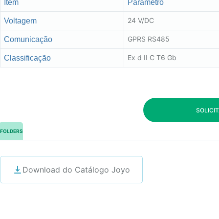
Item
Parâmetro
24 V/DC
Voltagem
GPRS RS485
Comunicação
Ex d II C T6 Gb
Classificação
SOLICI
FOLDERS
Download do Catálogo Joyo