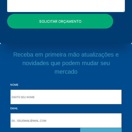
Receba em primeira mão atualizações e
novidades que podem mudar seu
mercado
NOME
EMAIL