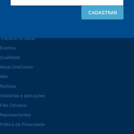
Navegue pelo site
Sobre a Alutal
Trabalhe na Alutal
Eventos
Qualidade
Alutal OneCenter
Wiki
Notícias
Indústrias e aplicações
Fale Conosco
Representantes
Política de Privacidade