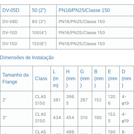
DV-05D
50 (2”)
PN16/PN25/Classe 150
DV-08D
80 (3”)
PN16/PN25/Classe 150
DV-10D
100(4”)
PN16/PN25/Classe 150
DV-15D
150(6”)
PN16/PN25/Classe 150
Dimensões de Instalação
L
H
G
B
E
D
Tamanho
da
Class
(m
(mm
(mm
(mm
(mm
(mm
Flange
m)
)
)
)
)
)
CLAS
396.
120.
4-
2“
381
267
152
S150
5
6
19
φ
CLAS
152.
4-
3”
434
454
310
190
S150
5
19
φ
CLAS
498.
190.
8-