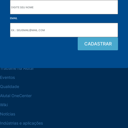
EMAIL
Navegue pelo site
Sobre a Alutal
Trabalhe na Alutal
Eventos
Qualidade
Alutal OneCenter
Wiki
Notícias
Indústrias e aplicações