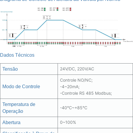
Dados Técnicos
24V/DC, 220V/AC
Tens
ã
o
Controle NO/NC;
Modo de Controle
-4~20mA;
-Controle RS 485 Modbus;
Temperatura de
-40°C~+85°C
Opera
çã
o
0~100%
Abertura