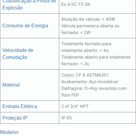
Classifica
çã
o
à
Prova de
Ex d IIC T5 Gb
Explos
ã
o
Atuação da válvula: < 40W
Consumo de Energia
Válvula permanece aberta ou
fechada: < 2W
Totalmente fechado para
Velocidade de
totalmente aberto: < 4s;
Totalmente aberto para totalmente
Comuta
çã
o
fechado: < 2s;
Corpo: CF 8 ASTMA351
Acabamento: Aço inoxidável
Material
Diafragma: O-ring revestido com
flúor FEP
2 of 3/4” NPT
Entrada El
é
trica
IP 65
Prote
çã
o IP
Modelos