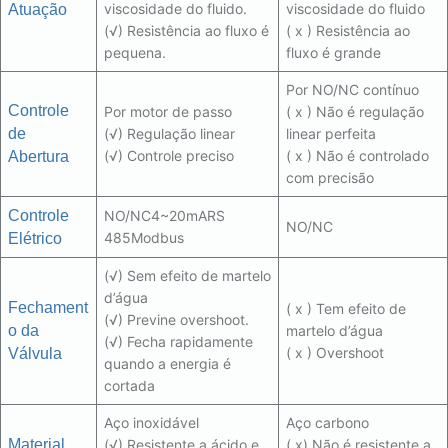
viscosidade do fluido.
viscosidade do fluido
Atuação
(√) Resistência ao fluxo é
( x ) Resistência ao
pequena.
fluxo é grande
Por NO/NC contínuo
Controle
Por motor de passo
( x ) Não é regulação
de
(√) Regulação linear
linear perfeita
(√) Controle preciso
( x ) Não é controlado
Abertura
com precisão
Controle
NO/NC4~20mARS
NO/NC
485Modbus
Elétrico
(√) Sem efeito de martelo
d’água
Fechament
( x ) Tem efeito de
(√) Previne overshoot.
o da
martelo d’água
(√) Fecha rapidamente
( x ) Overshoot
Válvula
quando a energia é
cortada
Aço inoxidável
Aço carbono
Material
(√) Resistente a ácido e
( x) Não é resistente a