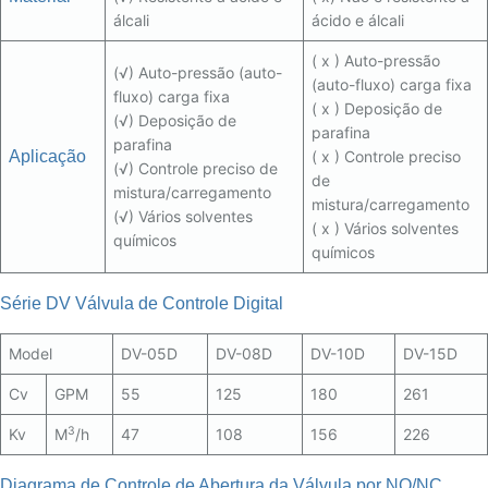
álcali
ácido e álcali
( x ) Auto-pressão
(√) Auto-pressão (auto-
(auto-fluxo) carga fixa
fluxo) carga fixa
( x ) Deposição de
(√) Deposição de
parafina
parafina
Aplicação
( x ) Controle preciso
(√) Controle preciso de
de
mistura/carregamento
mistura/carregamento
(√) Vários solventes
( x ) Vários solventes
químicos
químicos
Série DV Válvula de Controle Digital
Model
DV-05D
DV-08D
DV-10D
DV-15D
Cv
GPM
55
125
180
261
3
Kv
M
/h
47
108
156
226
Diagrama de Controle de Abertura da Válvula por NO/NC