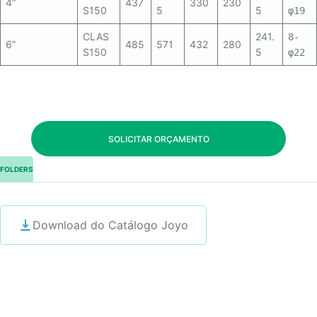
4”
437
330
230
S150
5
5
φ19
CLAS
241.
8-
6”
485
571
432
280
S150
5
φ22
SOLICITAR ORÇAMENTO
FOLDERS
Download do Catálogo Joyo