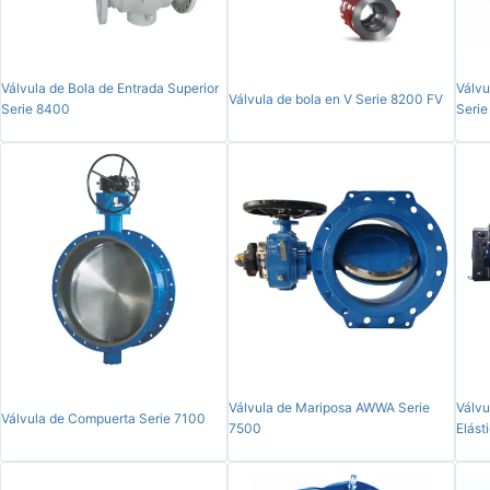
Válvula de Bola de Entrada Superior
Válvu
Válvula de bola en V Serie 8200 FV
Serie 8400
Seri
Válvula de Mariposa AWWA Serie
Válvu
Válvula de Compuerta Serie 7100
7500
Elást