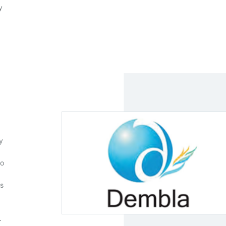
y
y
ro
as
.