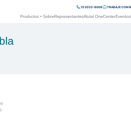
15 3033-8008
TRABAJE CON 
Productos
Sobre
Representantes
Alutal OneCenter
Eventos
bla
do
o