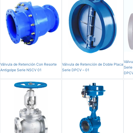
Válvu
Válvula de Retención Con Resorte
Válvula de Retención de Doble Placa
Serie
Antigolpe Serie NSCV 01
Serie DPCV – 01
DPCV