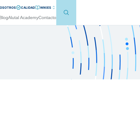
NOSOTROS
CALIDAD
WIKI
ES
Blog
Alutal Academy
Contacto