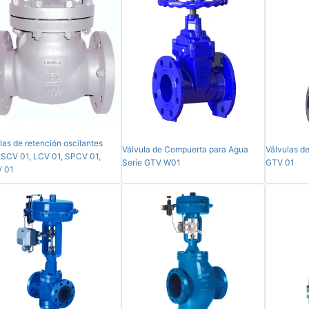
las de retención oscilantes
Válvula de Compuerta para Agua
Válvulas d
 SCV 01, LCV 01, SPCV 01,
Serie GTV W01
GTV 01
 01