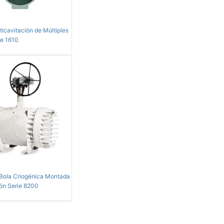
ticavitación de Múltiples
ie 1610
 Bola Criogénica Montada
ón Serie 8200