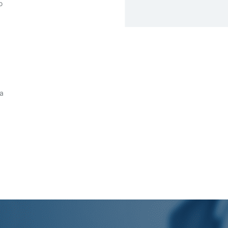
o
da
.