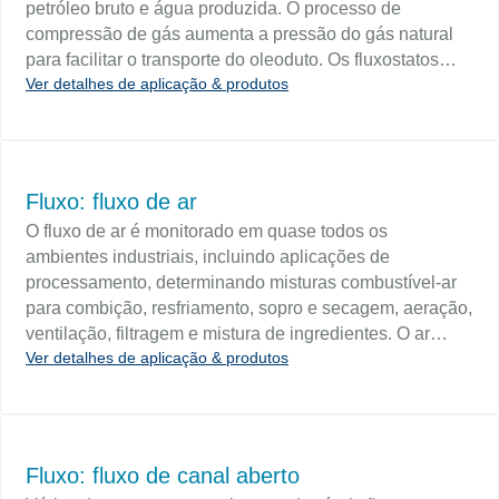
petróleo bruto e água produzida. O processo de
compressão de gás aumenta a pressão do gás natural
para facilitar o transporte do oleoduto. Os fluxostatos
Ver detalhes de aplicação & produtos
monitoram os fluxos de produtos para sinalizar
condições de ausência de fluxo / baixo fluxo causadas
por entupimentos ou tampas de válvulas e fornecem
uma defesa contra a cavitação da bomba. Um sistema
de desligamento também pode ser acionado.
Fluxo: fluxo de ar
Dependendo da disponibilidade de energia, os
O fluxo de ar é monitorado em quase todos os
interruptores de fluxo mecânicos ou eletrônicos
ambientes industriais, incluindo aplicações de
fornecem proteção para os skids do compressor. Os
processamento, determinando misturas combustível-ar
interruptores de estado sólido proporcionam o mais alto
para combição, resfriamento, sopro e secagem, aeração,
nível de proteção da bomba, oferecendo baixa
ventilação, filtragem e mistura de ingredientes. O ar
sensibilidade ao fluxo, operação de temperatura ampla e
Ver detalhes de aplicação & produtos
comprimido é essencial para ferramentas pneumáticas,
alta redução de velocidade.
manuseio de materiais, pintura, oxidação,
fracionamento, criogenia, refrigeração, desidratação,
filtração e aeração. Um fluxômetro de gás com um
totalizador fornece uma medição precisa do consumo de
Fluxo: fluxo de canal aberto
ar comprimido. Os medidores de vazão ajudam a