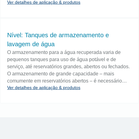
Ver detalhes de aplicação & produtos
pequenos skids e usam um alarme de nível simples,
como nosso interruptor ultrassônico Echotel Modelo 910
ou o interruptor mecânico TK1 mini-Tuffy para alertar o
operador de que é hora de reabastecer o reservatório
com óleo lubrificante.
Nível: Tanques de armazenamento e
lavagem de água
O armazenamento para a água recuperada varia de
pequenos tanques para uso de água potável e de
serviço, até reservatórios grandes, abertos ou fechados.
O armazenamento de grande capacidade – mais
comumente em reservatórios abertos – é necessário
Ver detalhes de aplicação & produtos
para armazenamento off-line de fluxos de pico,
armazenamento em linha de fluxo contínuo e
armazenamento a longo prazo de fluxos sazonais que
são descarregados durante estações alternadas. O
monitoramento de nível é essencial para os tanques de
armazenamento de água. Os controles são
especificados de acordo com o tamanho e a geometria
da embarcação de armazenamento a granel. Os