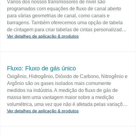
Vários dos nossos transmissores de nível são
garantir a operação eficiente na saída SCFM
programados com equações de fluxo de canal aberto
classificada e também são usados para detectar
para várias geometrias de canal, como canais e
vazamentos. A medição da vazão e a totalização do uso
barragens. Também oferecemos uma opção de tabela
do fluxo são vitais para operações eficientes. A
de cintagem para criar tabelas de cintas personalizadas
eficiência de combustão de queimadores, fornos e
Ver detalhes de aplicação & produtos
para geometrias de canal aberto de formato estranho.
secadores é melhorada através da obtenção de
medições de vazão repetíveis do ar de combustão de
entrada. Variáveis significativas de fluxo de ar incluem
diâmetros de tubulação, amplas faixas de vazão,
velocidades variadas e baixa sensibilidade ao fluxo. As
Fluxo: Fluxo de gás único
chaves de fluxo são necessárias para ajudar a manter
Oxigênio, Hidrogênio, Dióxido de Carbono, Nitrogênio e
as taxas de fluxo dentro dos parâmetros operacionais,
Argônio são os gases isolados mais comumente
permitindo desligamentos ou alarmes automáticos
medidos na indústria. A medição do fluxo de gás de
quando eles saem de faixas pré-determinadas. FLUXO
massa tem uma vantagem maior sobre a medição
DE AR COMPRIMIDO: O ar comprimido e contido a uma
volumétrica, uma vez que não é afetada pelas variações
pressão maior que a atmosfera tornou-se a fonte de
Ver detalhes de aplicação & produtos
de pressão e temperatura. O monitoramento de vazão
energia universal da indústria. Setenta por cento de
das linhas de alimentação pode evitar condições
todos os fabricantes operam ar comprimido (CA). As
inseguras que podem surgir quando o suprimento de
operações do processo dependentes da CA incluem
gás é insuficiente. Também é útil quando instalações