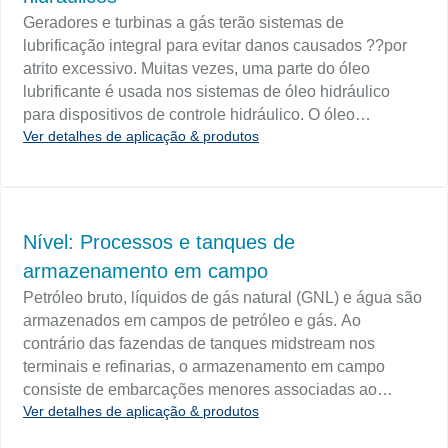
do produto químico, a geometria do recipiente de
Geradores e turbinas a gás terão sistemas de
retenção e a presença de misturadores ou outro
lubrificação integral para evitar danos causados ??por
hardware determinarão a tecnologia de nível mais
atrito excessivo. Muitas vezes, uma parte do óleo
adequada para as aplicações químicas ou de
lubrificante é usada nos sistemas de óleo hidráulico
armazenamento.
para dispositivos de controle hidráulico. O óleo
Ver detalhes de aplicação & produtos
lubrificante é normalmente armazenado em tanques
integrais de aço inoxidável e aço carbono que são
monitorados quanto ao nível. Um sistema de óleo
lubrificante de caixa de engrenagens do gerador pode
ter um reservatório com capacidade de 3.000 galões e
Nível: Processos e tanques de
um sistema de óleo de turbina pode ter um reservatório
armazenamento em campo
com capacidade de 150 galões. O monitoramento de
Petróleo bruto, líquidos de gás natural (GNL) e água são
nível dos reservatórios do tanque de óleo de lubrificação
armazenados em campos de petróleo e gás. Ao
garantirá o funcionamento adequado de turbinas,
contrário das fazendas de tanques midstream nos
geradores elétricos e outros equipamentos com
terminais e refinarias, o armazenamento em campo
sistemas de lubrificação integral.
consiste de embarcações menores associadas ao
Ver detalhes de aplicação & produtos
processamento de petróleo, gás e água. O combustível
do gerador a diesel, a água potável e a água do fogo