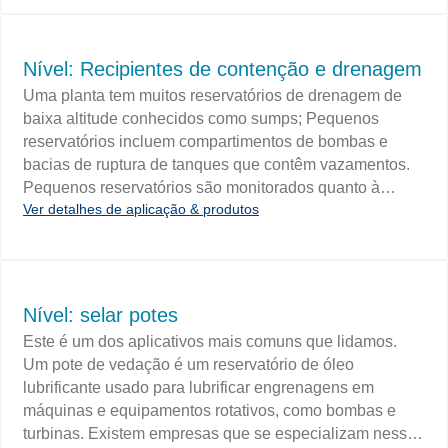
também são armazenados no mar. Os LGNs são
armazenados à pressão atmosférica em tanques de
parede dupla. A monitoração do nível do tanque pode
Nível: Recipientes de contenção e drenagem
ser fornecida com sistemas de controle de estouro e
Uma planta tem muitos reservatórios de drenagem de
alarme ou bombas de desligamento quando o nível do
baixa altitude conhecidos como sumps; Pequenos
tanque de armazenamento cai abaixo do nível baixo
reservatórios incluem compartimentos de bombas e
especificado. Os controles de interface detectarão o
bacias de ruptura de tanques que contêm vazamentos.
início de uma interface óleo / água durante o
Pequenos reservatórios são monitorados quanto à
desaguamento do tanque e controlará o escoamento de
Ver detalhes de aplicação & produtos
detecção de vazamentos com interruptores de nível
água.
simples, operados por flutuação, projetados para a
montagem de suportes em covas ou canais no nível do
piso. Esses switches detectam vazamentos ou
derramamentos de bombas, válvulas, vasos e
Nível: selar potes
tubulações
Este é um dos aplicativos mais comuns que lidamos.
Um pote de vedação é um reservatório de óleo
lubrificante usado para lubrificar engrenagens em
máquinas e equipamentos rotativos, como bombas e
turbinas. Existem empresas que se especializam nesses