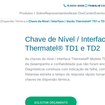
15 3033-8008
TRABALHE C
Produtos
Sobre
Representantes
Alutal OneCenter
Evento
e/Dispersão Térmica
Chave de Nível / Interface / Vazão Thermatel® TD1 e TD
Chave de Nível / Interfa
Thermatel® TD1 e TD2
As chaves de nível / interface Thermatel® Modelo 
de desempenho e confiabilidade que não foram enc
Diagnósticos contínuos com indicação de falha, c
histerese estreita e tempo de resposta rápido torn
chaves de dispersão térmica.
SOLICITAR ORÇAMENTO