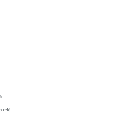
a
o relé