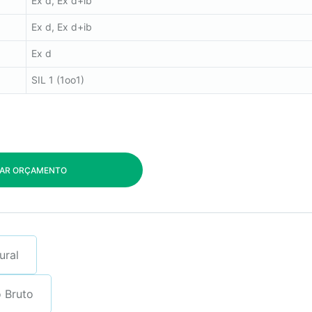
Ex d, Ex d+ib
Ex d, Ex d+ib
Ex d
SIL 1 (1oo1)
TAR ORÇAMENTO
ural
 Bruto