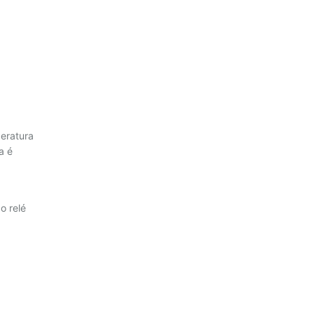
eratura
a é
o relé