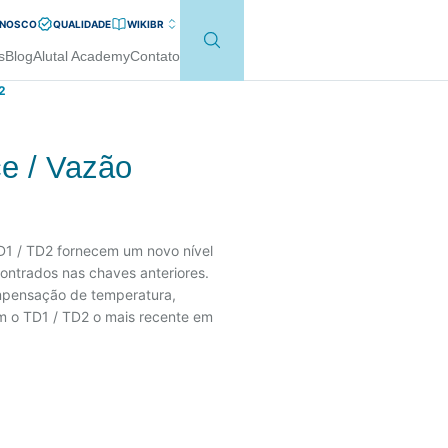
ONOSCO
QUALIDADE
WIKI
BR
s
Blog
Alutal Academy
Contato
2
ce / Vazão
TD1 / TD2 fornecem um novo nível
ontrados nas chaves anteriores.
ompensação de temperatura,
am o TD1 / TD2 o mais recente em