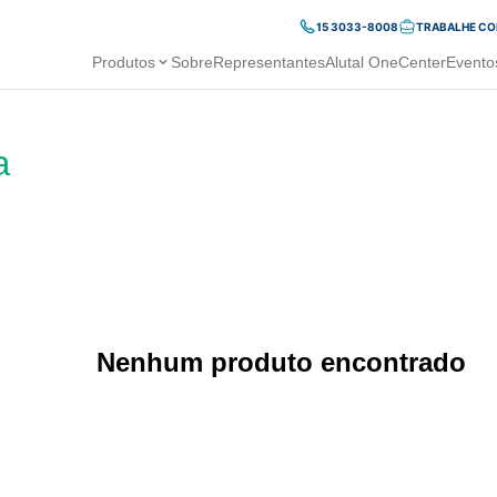
15 3033-8008
TRABALHE C
Produtos
Sobre
Representantes
Alutal OneCenter
Evento
a
Nenhum produto encontrado