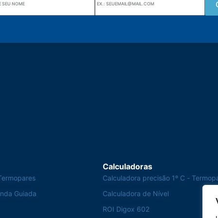
Wiki Alutal
nes, 133 Jd. Ana Cláudia -
Sensores de temperatura
torantim / SP
Calculadoras
Termopares
Calculadora precisão 1º C - Termop
Onda Guiada
Calculadora de Nível
ROI Digox 602