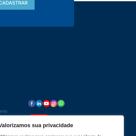
Contato
15 3033-8008
vendas@alutal.com.br
ares
Valorizamos sua privacidade