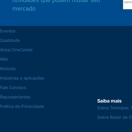
Navegue pelo site
Sede Fabril
mercado
Sobre a Alutal
Rua Sebastiana Nu
CEP 18.112-575 Vo
Trabalhe na Alutal
Eventos
Qualidade
Alutal OneCenter
Wiki
Notícias
Indústrias e aplicações
Fale Conosco
Representantes
Saiba mais
Política de Privacidade
Sobre Termopar, 
Sobre Radar de 