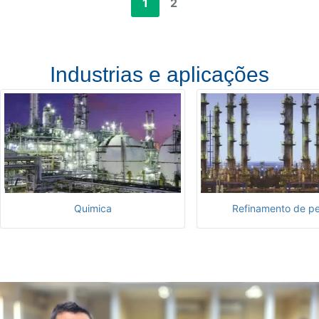
1
2
Industrias e aplicações
Refinamento de petróleo
Geração