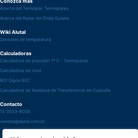
Conozca más
Acerca del Termopar, Termopares
Acerca del Radar de Onda Guiada
Wiki Alutal
Sensores de temperatura
Calculadoras
Calculadora de precisión 1º C - Termopares
Calculadora de nivel
ROI Digox 602
Calculadora de Residuos de Transferencia de Custodia
Contacto
15 3033-8008
vendas@alutal.com.br