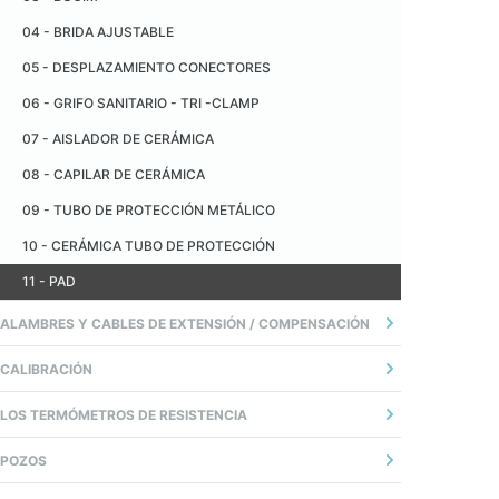
04 - BRIDA AJUSTABLE
05 - DESPLAZAMIENTO CONECTORES
06 - GRIFO SANITARIO - TRI -CLAMP
07 - AISLADOR DE CERÁMICA
08 - CAPILAR DE CERÁMICA
09 - TUBO DE PROTECCIÓN METÁLICO
10 - CERÁMICA TUBO DE PROTECCIÓN
11 - PAD
ALAMBRES Y CABLES DE EXTENSIÓN / COMPENSACIÓN
02 - PRECAUCIONES Y RECOMENDACIONES
CALIBRACIÓN
03 - CONEXIÓN ERRORES COMUNES
01 - INTRODUCCIÓN
LOS TERMÓMETROS DE RESISTENCIA
04 - TABLA DE COLORES X ESTÁNDARES
02 - LA INCERTIDUMBRE DE MEDIDA
01 - INTRODUÇÃO
POZOS
1 - DEFINICION
02 - O SENSOR