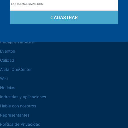
navegue por el sitio web
Acerca de la Alutal
trabaje en la Alutal
Eventos
Calidad
Alutal OneCenter
Wiki
Noticias
Industrias y aplicaciones
Hable con nosotros
Representantes
Política de Privacidad