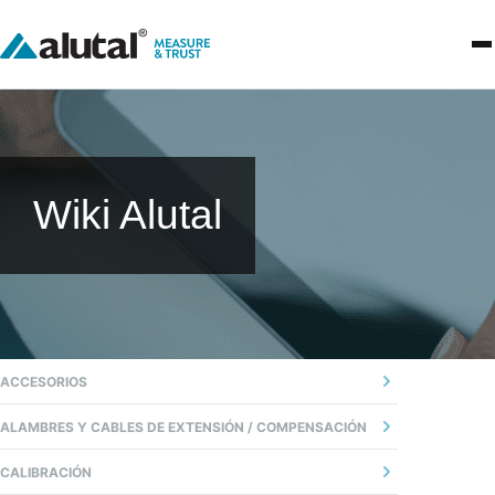
Wiki Alutal
ACCESORIOS
01 - CABEZA
ALAMBRES Y CABLES DE EXTENSIÓN / COMPENSACIÓN
02 - BLOQUE DE CONEXIÓN
02 - PRECAUCIONES Y RECOMENDACIONES
CALIBRACIÓN
03 - BUCIM