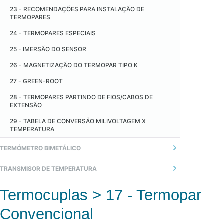
23 - RECOMENDAÇÕES PARA INSTALAÇÃO DE
TERMOPARES
24 - TERMOPARES ESPECIAIS
25 - IMERSÃO DO SENSOR
26 - MAGNETIZAÇÃO DO TERMOPAR TIPO K
27 - GREEN-ROOT
28 - TERMOPARES PARTINDO DE FIOS/CABOS DE
EXTENSÃO
29 - TABELA DE CONVERSÃO MILIVOLTAGEM X
TEMPERATURA
TERMÓMETRO BIMETÁLICO
GENERAL
TRANSMISOR DE TEMPERATURA
1 - GERAL
Termocuplas > 17 - Termopar
2 - TRANSMISSOR ANALÓGICO
Convencional
3 - TRANSMISSOR DIGITAL (MICROPROCESSADO)