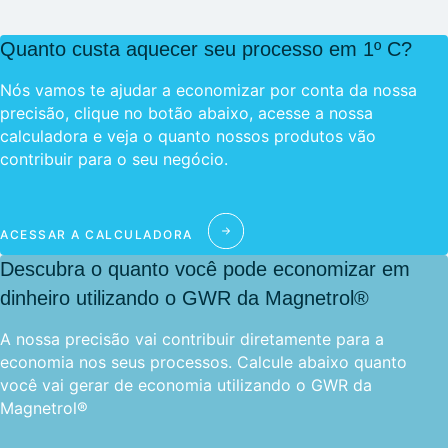
26 - MAGNETIZAÇÃO DO TERMOPAR TIPO K
Quanto custa aquecer seu processo em 1º C?
27 - GREEN-ROOT
28 - TERMOPARES PARTINDO DE FIOS/CABOS DE
Nós vamos te ajudar a economizar por conta da nossa
EXTENSÃO
precisão, clique no botão abaixo, acesse a nossa
29 - TABELA DE CONVERSÃO MILIVOLTAGEM X
calculadora e veja o quanto nossos produtos vão
TEMPERATURA
contribuir para o seu negócio.
30 - TABELA DE RESISTÊNCIA DO SENSOR PT-100
31 – TABELA TERMOPAR TIPO B
ACESSAR A CALCULADORA
32 – TABELA TERMOPAR TIPO E
Descubra o quanto você pode economizar em
33 – TABELA TERMOPAR TIPO J
dinheiro utilizando o GWR da Magnetrol®
34 – TABELA TERMOPAR TIPO K
A nossa precisão vai contribuir diretamente para a
35 – TABELA TERMOPAR TIPO R
economia nos seus processos. Calcule abaixo quanto
36 – TABELA TERMOPAR TIPO S
você vai gerar de economia utilizando o GWR da
37 – TABELA TERMOPAR TIPO T
Magnetrol®