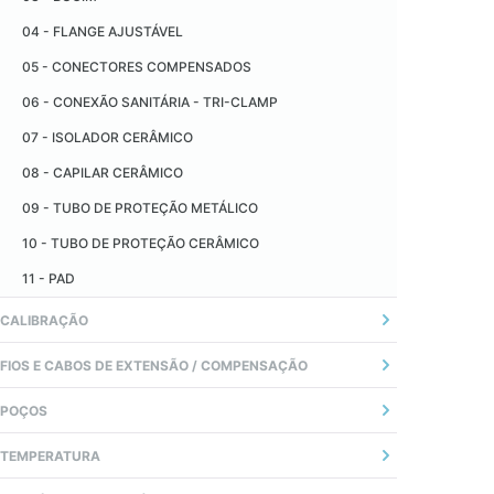
04 - FLANGE AJUSTÁVEL
05 - CONECTORES COMPENSADOS
06 - CONEXÃO SANITÁRIA - TRI-CLAMP
07 - ISOLADOR CERÂMICO
08 - CAPILAR CERÂMICO
09 - TUBO DE PROTEÇÃO METÁLICO
10 - TUBO DE PROTEÇÃO CERÂMICO
11 - PAD
CALIBRAÇÃO
01 - INTRODUÇÃO
FIOS E CABOS DE EXTENSÃO / COMPENSAÇÃO
02 - INCERTEZA DA MEDIÇÃO
01 - DEFINIÇÃO
POÇOS
02 - PRECAUÇÕES E RECOMENDAÇÕES
01 - DEFINIÇÃO
TEMPERATURA
03 - ERROS COMUNS DE LIGAÇÃO
02 - TIPOS DE CONEXÕES, NORMAS E HASTES