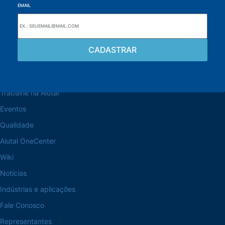
EMAIL
Navegue pelo site
Sobre a Alutal
Trabalhe na Alutal
Eventos
Qualidade
Alutal OneCenter
Wiki
Notícias
Indústrias e aplicações
Fale Conosco
Representantes