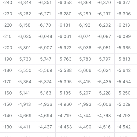
-240
-6,344
-6,351
-6,358
-6,364
-6,370
-6,377
12 - TOLERÂNCIA
-230
-6,262
-6,271
-6,280
-6,289
-6,297
-6,306
13 - TABELA DE CONVERSÃO RESISTÊNCIA X
TEMPERATURA
-220
-6,158
-6,170
-6,181
-6,192
-6,202
-6,213
14 - TEMPO DE RESPOSTA
-210
-6,035
-6,048
-6,061
-6,074
-6,087
-6,099
-200
-5,891
-5,907
-5,922
-5,936
-5,951
-5,965
-190
-5,730
-5,747
-5,763
-5,780
-5,797
-5,813
-180
-5,550
-5,569
-5,588
-5,606
-5,624
-5,642
-170
-5,354
-5,374
-5,395
-5,415
-5,435
-5,454
-160
-5,141
-5,163
-5,185
-5,207
-5,228
-5,250
-150
-4,913
-4,936
-4,960
-4,993
-5,006
-5,029
-140
-4,669
-4,694
-4,719
-4,744
-4,768
-4,793
-130
-4,411
-4,437
-4,463
-4,490
-4,516
-4,542