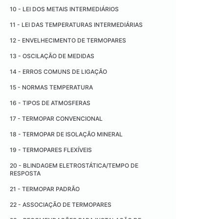
12 - DANIEL GABRIEL FAHRENHEIT
10 - LEI DOS METAIS INTERMEDIÁRIOS
13 - ANDERS CELSIUS
11 - LEI DAS TEMPERATURAS INTERMEDIÁRIAS
14 - THOMAS JOHANN SEEBECK
12 - ENVELHECIMENTO DE TERMOPARES
15 - JEAN CHARLES ATHANASE PELTIER
13 - OSCILAÇÃO DE MEDIDAS
16 - WILLIAN THOMSON (LORDE KELVIN)
14 - ERROS COMUNS DE LIGAÇÃO
17 - WILLIAM JOHN MACQUORN RANKINE
15 - NORMAS TEMPERATURA
18 - RENÉ-ANTOINE FERCHAULT DE RÉAUMUR
16 - TIPOS DE ATMOSFERAS
19 - MAX KARL ERNST LUDWIG PLANCK
17 - TERMOPAR CONVENCIONAL
20 - FORÇA ELETROMOTRIZ
18 - TERMOPAR DE ISOLAÇÃO MINERAL
19 - TERMOPARES FLEXÍVEIS
20 - BLINDAGEM ELETROSTÁTICA/TEMPO DE
RESPOSTA
21 - TERMOPAR PADRÃO
22 - ASSOCIAÇÃO DE TERMOPARES