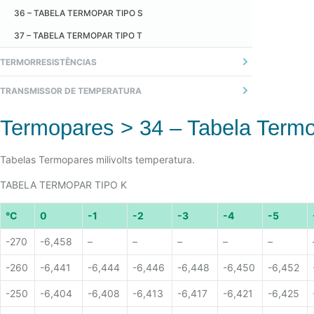
36 – TABELA TERMOPAR TIPO S
37 – TABELA TERMOPAR TIPO T
TERMORRESISTÊNCIAS
01 - INTRODUÇÃO
TRANSMISSOR DE TEMPERATURA
02 - O SENSOR
1 - GERAL
Termopares > 34 – Tabela Termo
03 - PRINCÍPIO DE MEDIÇÃO
2 - TRANSMISSOR ANALÓGICO
04 - MONTAGEM TÍPICA
Tabelas Termopares milivolts temperatura.
3 - TRANSMISSOR DIGITAL (MICROPROCESSADO)
05 - RECOMENDAÇÕES
4 - COMUNICAÇÃO
TABELA TERMOPAR TIPO K
06 - TERMORRESISTÊNCIA PADRÃO
°C
0
-1
-2
-3
-4
-5
07 - TERMORRESISTÊNCIA INDUSTRIAL
-270
-6,458
–
–
–
–
–
08 - AUTO AQUECIMENTO
09 - RESISTÊNCIA DE ISOLAÇÃO
-260
-6,441
-6,444
-6,446
-6,448
-6,450
-6,452
10 - VANTAGENS EM RELAÇÃO AOS TERMOPARES
-250
-6,404
-6,408
-6,413
-6,417
-6,421
-6,425
11 - DESVANTAGENS EM RELAÇÃO AOS TERMOPARES