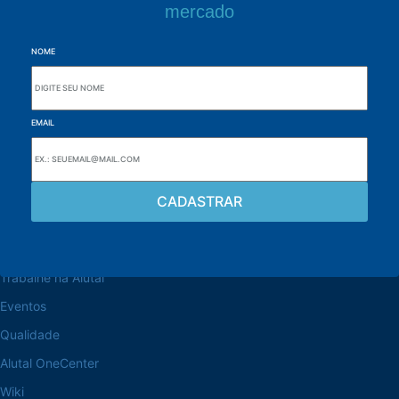
mercado
NOME
EMAIL
Navegue pelo site
Sobre a Alutal
Trabalhe na Alutal
Eventos
Qualidade
Alutal OneCenter
Wiki