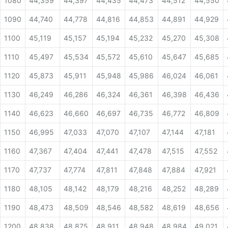
1080
44,359
44,397
44,435
44,473
44,512
44,550
1090
44,740
44,778
44,816
44,853
44,891
44,929
1100
45,119
45,157
45,194
45,232
45,270
45,308
1110
45,497
45,534
45,572
45,610
45,647
45,685
1120
45,873
45,911
45,948
45,986
46,024
46,061
1130
46,249
46,286
46,324
46,361
46,398
46,436
1140
46,623
46,660
46,697
46,735
46,772
46,809
1150
46,995
47,033
47,070
47,107
47,144
47,181
1160
47,367
47,404
47,441
47,478
47,515
47,552
1170
47,737
47,774
47,811
47,848
47,884
47,921
1180
48,105
48,142
48,179
48,216
48,252
48,289
1190
48,473
48,509
48,546
48,582
48,619
48,656
1200
48,838
48,875
48,911
48,948
48,984
49,021