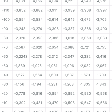
-120
-4,138
-4,166
-4,194
-4,221
-4,249
-4,276
-110
-3,852
-3,882
-3,911
-3,939
-3,968
-3,997
-100
-3,554
-3,584
-3,614
-3,645
-3,675
-3,705
-90
-3,243
-3,274
-3,306
-3,337
-3,368
-3,400
-80
-2,920
-2,953
-2,986
-3,018
-3,050
-3,083
-70
-2,587
-2,620
-2,654
-2,688
-2,721
-2,755
-60
-0,2243
-2,278
-2,312
-2,347
-2,382
-2,416
-50
-1,889
-1,925
-1,961
-1,996
-2,032
-2,067
-40
-1,527
-1,564
-1,600
-1,637
-1,673
-1,709
-30
-1,156
-1,194
-1,231
-1,268
-1,305
-1,343
-20
-0,778
-0,816
-0,854
-0,892
-0,930
-0,968
-10
-0,392
-0,431
-0,470
-0,508
-0,547
-0,586
0
0,000
-0,039
-0,079
-0,118
-0,157
-0,197