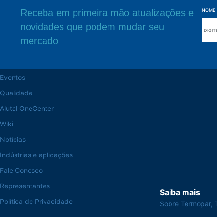
Receba em primeira mão atualizações e
NOME
novidades que podem mudar seu
Navegue pelo site
Sede Fabril
mercado
Sobre a Alutal
Rua Sebastiana Nu
CEP 18.112-575 Vo
Trabalhe na Alutal
Eventos
Qualidade
Alutal OneCenter
Wiki
Notícias
Indústrias e aplicações
Fale Conosco
Representantes
Saiba mais
Política de Privacidade
Sobre Termopar, 