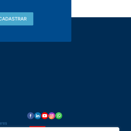
Contato
15 3033-8008
vendas@alutal.com.br
ares