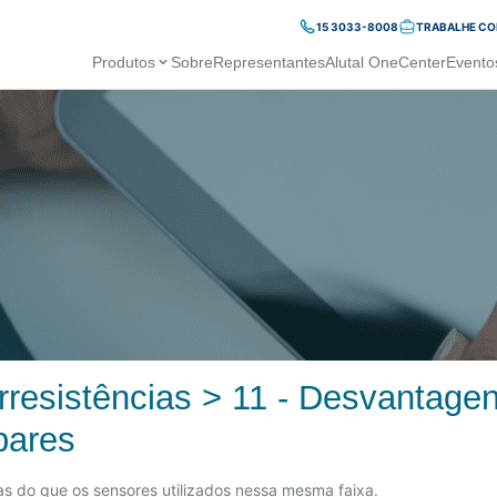
15 3033-8008
TRABALHE C
Produtos
Sobre
Representantes
Alutal OneCenter
Evento
resistências > 11 - Desvantage
pares
as do que os sensores utilizados nessa mesma faixa.