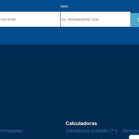
EMAIL
Wiki Alutal
nes, 133 Jd. Ana Cláudia -
Sensores de temperatura
torantim / SP
Calculadoras
Termopares
Calculadora precisão 1º C - Termop