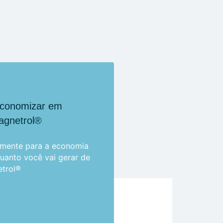
economizar em
agnetrol®
tamente para a economia
uanto você vai gerar de
etrol®