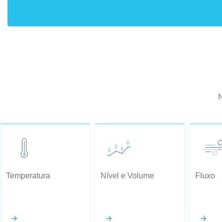
36 – TABELA TERMOPAR TIPO S
37 – TABELA TERMOPAR TIPO T
Temperatura
Nível e Volume
Fluxo