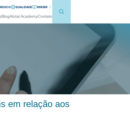
ONOSCO
QUALIDADE
WIKI
BR
s
Blog
Alutal Academy
Contato
ns em relação aos