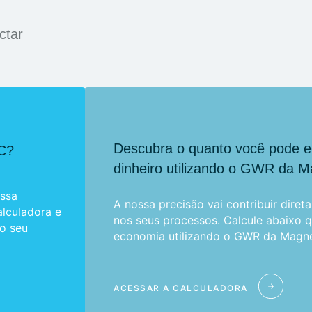
ctar
Descubra o quanto você pode 
 C?
dinheiro utilizando o GWR da M
ossa
A nossa precisão vai contribuir dire
alculadora e
nos seus processos. Calcule abaixo q
 o seu
economia utilizando o GWR da Magn
ACESSAR A CALCULADORA