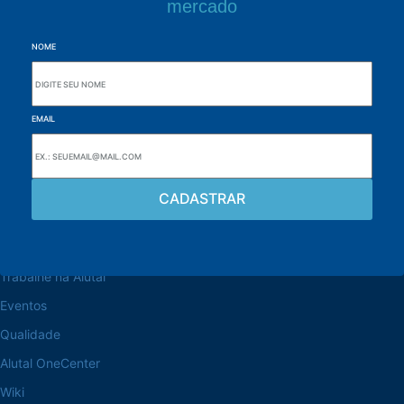
mercado
NOME
EMAIL
Navegue pelo site
Sobre a Alutal
Trabalhe na Alutal
Eventos
Qualidade
Alutal OneCenter
Wiki