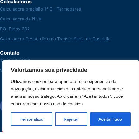
Calculadoras
Calculadora precisão 1º C - Termopares
Calculadora de Nível
ROI Digox 602
Calculadora Desperdício na Transferência de Custódia
Contato
15 3033-8008
Valorizamos sua privacidade
vendas@alutal.com.br
Utilizamos cookies para aprimorar sua experiência de
navegação, exibir anúncios ou conteúdo personalizado e
analisar nosso tráfego. Ao clicar em “Aceitar todos”, você
concorda com nosso uso de cookies.
Personalizar
Rejeitar
Aceitar tudo