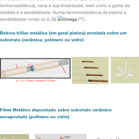
23 - RECOMENDAÇÕES PARA INSTALAÇÃO DE
termorresistência, varia a sua linearidade, bem como a gama de
TERMOPARES
medida e a sensibilidade. Numa termorresistência de platina a
24 - TERMOPARES ESPECIAIS
sensibilidade ronda os 0,38
/°C.
25 - IMERSÃO DO SENSOR
Bobina bifilar metálica (em geral platina) enrolada sobre um
26 - MAGNETIZAÇÃO DO TERMOPAR TIPO K
substrato (cerâmica, polímero ou vidro)
27 - GREEN-ROOT
28 - TERMOPARES PARTINDO DE FIOS/CABOS DE
EXTENSÃO
29 - TABELA DE CONVERSÃO MILIVOLTAGEM X
TEMPERATURA
30 - TABELA DE RESISTÊNCIA DO SENSOR PT-100
31 – TABELA TERMOPAR TIPO B
32 – TABELA TERMOPAR TIPO E
Filme Metálico depositado sobre substrato cerâmico
33 – TABELA TERMOPAR TIPO J
encapsulado (polímero ou vidro)
34 – TABELA TERMOPAR TIPO K
35 – TABELA TERMOPAR TIPO R