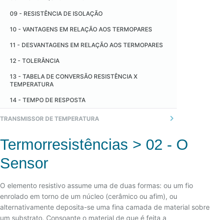
12 - DANIEL GABRIEL FAHRENHEIT
10 - LEI DOS METAIS INTERMEDIÁRIOS
09 - RESISTÊNCIA DE ISOLAÇÃO
13 - ANDERS CELSIUS
11 - LEI DAS TEMPERATURAS INTERMEDIÁRIAS
10 - VANTAGENS EM RELAÇÃO AOS TERMOPARES
14 - THOMAS JOHANN SEEBECK
12 - ENVELHECIMENTO DE TERMOPARES
11 - DESVANTAGENS EM RELAÇÃO AOS TERMOPARES
15 - JEAN CHARLES ATHANASE PELTIER
13 - OSCILAÇÃO DE MEDIDAS
12 - TOLERÂNCIA
16 - WILLIAN THOMSON (LORDE KELVIN)
14 - ERROS COMUNS DE LIGAÇÃO
13 - TABELA DE CONVERSÃO RESISTÊNCIA X
17 - WILLIAM JOHN MACQUORN RANKINE
TEMPERATURA
15 - NORMAS TEMPERATURA
18 - RENÉ-ANTOINE FERCHAULT DE RÉAUMUR
14 - TEMPO DE RESPOSTA
16 - TIPOS DE ATMOSFERAS
19 - MAX KARL ERNST LUDWIG PLANCK
TRANSMISSOR DE TEMPERATURA
17 - TERMOPAR CONVENCIONAL
20 - FORÇA ELETROMOTRIZ
18 - TERMOPAR DE ISOLAÇÃO MINERAL
1 - GERAL
Termorresistências > 02 - O
19 - TERMOPARES FLEXÍVEIS
2 - TRANSMISSOR ANALÓGICO
Sensor
20 - BLINDAGEM ELETROSTÁTICA/TEMPO DE
3 - TRANSMISSOR DIGITAL (MICROPROCESSADO)
RESPOSTA
4 - COMUNICAÇÃO
O elemento resistivo assume uma de duas formas: ou um fio
21 - TERMOPAR PADRÃO
enrolado em torno de um núcleo (cerâmico ou afim), ou
22 - ASSOCIAÇÃO DE TERMOPARES
alternativamente deposita-se uma fina camada de material sobre
um substrato. Consoante o material de que é feita a