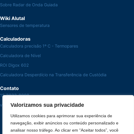
Sobre Radar de Onda Guiada
Wiki Alutal
Sensores de temperatura
Calculadoras
Calculadora precisão 1º C - Termopares
Calculadora de Nível
ROI Digox 602
Calculadora Desperdício na Transferência de Custódia
Contato
15 3033-8008
Valorizamos sua privacidade
vendas@alutal.com.br
Utilizamos cookies para aprimorar sua experiência de
navegação, exibir anúncios ou conteúdo personalizado e
analisar nosso tráfego. Ao clicar em “Aceitar todos”, você