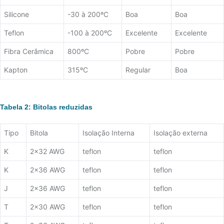
32 – TABELA TERMOPAR TIPO E
Silicone
-30 à 200ºC
Boa
Boa
33 – TABELA TERMOPAR TIPO J
Teflon
-100 à 200ºC
Excelente
Excelente
34 – TABELA TERMOPAR TIPO K
Fibra Cerâmica
800ºC
Pobre
Pobre
35 – TABELA TERMOPAR TIPO R
Kapton
315ºC
Regular
Boa
36 – TABELA TERMOPAR TIPO S
37 – TABELA TERMOPAR TIPO T
Tabela 2: Bitolas reduzidas
Tipo
Bitola
Isolação Interna
Isolação externa
K
2x32 AWG
teflon
teflon
K
2x36 AWG
teflon
teflon
J
2x36 AWG
teflon
teflon
T
2x30 AWG
teflon
teflon