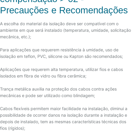
08 - ESCALAS TERMOMÉTRICAS
3 - TRANSMISSOR DIGITAL (MICROPROCESSADO)
06 - EFEITO THOMSON
Precauções e Recomendações
05 - RECOMENDAÇÕES
09 - ESCALA INTERNACIONAL DE TEMPERATURAS
4 - COMUNICAÇÃO
07 - CORRELAÇÃO DA FORÇA ELETROMOTRIZ (F.E.M.)
06 - TERMORRESISTÊNCIA PADRÃO
10 - TIPOS DE SENSORES DE TEMPERATURA
A escolha do material da isolação deve ser compatível com o
08 - AS LEIS TERMOELÉTRICAS
07 - TERMORRESISTÊNCIA INDUSTRIAL
11 - TEORIA TERMOELÉTRICA
ambiente em que será instalado (temperatura, umidade, solicitação
09 - LEI DO CIRCUITO HOMOGÊNEO
mecânica, etc.);
08 - AUTO AQUECIMENTO
12 - DANIEL GABRIEL FAHRENHEIT
10 - LEI DOS METAIS INTERMEDIÁRIOS
09 - RESISTÊNCIA DE ISOLAÇÃO
13 - ANDERS CELSIUS
Para aplicações que requerem resistência à umidade, uso de
11 - LEI DAS TEMPERATURAS INTERMEDIÁRIAS
10 - VANTAGENS EM RELAÇÃO AOS TERMOPARES
isolação em teflon, PVC, silicone ou Kapton são recomendados;
14 - THOMAS JOHANN SEEBECK
12 - ENVELHECIMENTO DE TERMOPARES
11 - DESVANTAGENS EM RELAÇÃO AOS TERMOPARES
15 - JEAN CHARLES ATHANASE PELTIER
Aplicações que requerem alta temperatura, utilizar fios e cabos
13 - OSCILAÇÃO DE MEDIDAS
12 - TOLERÂNCIA
isolados em fibra de vidro ou fibra cerâmica;
16 - WILLIAN THOMSON (LORDE KELVIN)
14 - ERROS COMUNS DE LIGAÇÃO
13 - TABELA DE CONVERSÃO RESISTÊNCIA X
17 - WILLIAM JOHN MACQUORN RANKINE
Trança metálica auxilia na proteção dos cabos contra ações
TEMPERATURA
15 - NORMAS TEMPERATURA
mecânicas e pode ser utilizado como blindagem;
18 - RENÉ-ANTOINE FERCHAULT DE RÉAUMUR
14 - TEMPO DE RESPOSTA
16 - TIPOS DE ATMOSFERAS
19 - MAX KARL ERNST LUDWIG PLANCK
Cabos flexíveis permitem maior facilidade na instalação, diminui a
17 - TERMOPAR CONVENCIONAL
20 - FORÇA ELETROMOTRIZ
possibilidade de ocorrer danos na isolação durante a instalação e
18 - TERMOPAR DE ISOLAÇÃO MINERAL
depois de instalado, tem as mesmas características técnicas dos
fios (rígidos);
19 - TERMOPARES FLEXÍVEIS