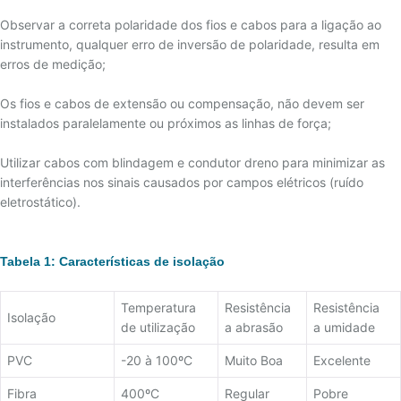
20 - BLINDAGEM ELETROSTÁTICA/TEMPO DE
Observar a correta polaridade dos fios e cabos para a ligação ao
RESPOSTA
instrumento, qualquer erro de inversão de polaridade, resulta em
21 - TERMOPAR PADRÃO
erros de medição;
22 - ASSOCIAÇÃO DE TERMOPARES
Os fios e cabos de extensão ou compensação, não devem ser
23 - RECOMENDAÇÕES PARA INSTALAÇÃO DE
instalados paralelamente ou próximos as linhas de força;
TERMOPARES
24 - TERMOPARES ESPECIAIS
Utilizar cabos com blindagem e condutor dreno para minimizar as
interferências nos sinais causados por campos elétricos (ruído
25 - IMERSÃO DO SENSOR
eletrostático).
26 - MAGNETIZAÇÃO DO TERMOPAR TIPO K
27 - GREEN-ROOT
Tabela 1: Características de isolação
28 - TERMOPARES PARTINDO DE FIOS/CABOS DE
EXTENSÃO
Temperatura
Resistência
Resistência
Isolação
29 - TABELA DE CONVERSÃO MILIVOLTAGEM X
de utilização
a abrasão
a umidade
TEMPERATURA
PVC
-20 à 100ºC
Muito Boa
Excelente
30 - TABELA DE RESISTÊNCIA DO SENSOR PT-100
31 – TABELA TERMOPAR TIPO B
Fibra
400ºC
Regular
Pobre