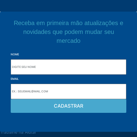
Receba em primeira mão atualizações e
novidades que podem mudar seu
mercado
NOME
EMAIL
Navegue pelo site
Sobre a Alutal
Trabalhe na Alutal